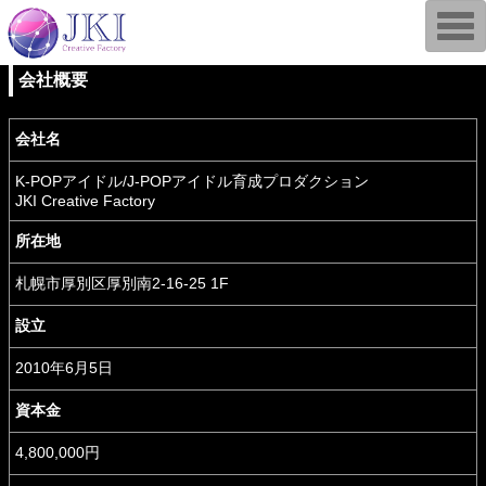
T
o
g
g
会社概要
l
e
n
a
会社名
v
i
K-POPアイドル/J-POPアイドル育成プロダクション
g
a
JKI Creative Factory
t
i
所在地
o
n
札幌市厚別区厚別南2-16-25 1F
設立
2010年6月5日
資本金
4,800,000円