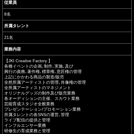
従業員
8名
所属タレント
21名
業務内容
【JKI Creative Factory 】
各種イベントの企画､制作､実施､及び
興行の責務､著作権､標章権､意匠権の管理
上記にかかわる商品の製造/販売
全然所属アーティストの管理､肖像権の管理
全所属アーティストのマネジメント
オリジナルグッズの制作及び販売業務
各オーディションの主催、スカウト業務
芸能育成スタジオ全般業務
プレゼンテーション/プロモーション業務
所属タレントの各SNSの運営､管理
ライブ配信の提供と管理
インフルエンサー業務
研修生の育成業務と管理