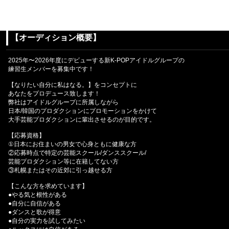
【オーディション概要】
2025年〜2026年度にデビューする新K-POPアイドルグループの
練習生メンバーを募集中です！
【なりたい自分に私はなる。】をコンセプトに
あなたをプロデュース致します！
弊社はアイドルグループに所属しながら
日本/韓国のプロダクションにプロモーションをかけて
大手芸能プロダクションに輩出させるのが目的です。
【応募資格】
①日本にお住まいの男女で心身ともに健康な方
②応募時点で特定の芸能スクール/ダンススクール/
芸能プロダクション等に在籍してない方
③札幌またはその近郊に引っ越せる方
【こんな方を求めています】
●やる気と根性がある
●自分に自信がある
●ダンスと歌が得意
●自分の実力を試してみたい