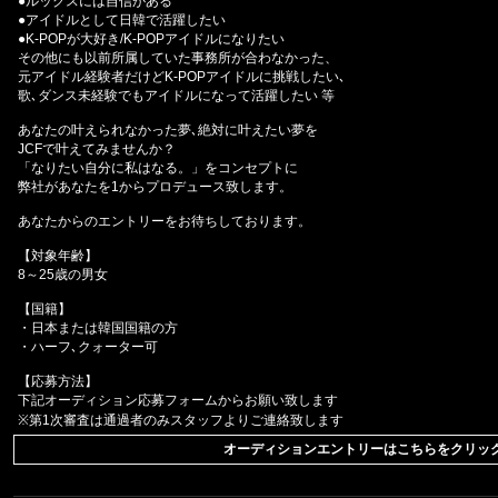
●ルックスには自信がある
●アイドルとして日韓で活躍したい
●K-POPが大好き/K-POPアイドルになりたい
その他にも以前所属していた事務所が合わなかった、
元アイドル経験者だけどK-POPアイドルに挑戦したい､
歌､ダンス未経験でもアイドルになって活躍したい 等
あなたの叶えられなかった夢､絶対に叶えたい夢を
JCFで叶えてみませんか？
「なりたい自分に私はなる。」をコンセプトに
弊社があなたを1からプロデュース致します。
あなたからのエントリーをお待ちしております。
【対象年齢】
8～25歳の男女
【国籍】
・日本または韓国国籍の方
・ハーフ､クォーター可
【応募方法】
下記オーディション応募フォームからお願い致します
※第1次審査は通過者のみスタッフよりご連絡致します
オーディションエントリーはこちらをクリッ